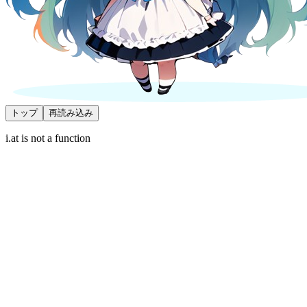
トップ
再読み込み
i.at is not a function