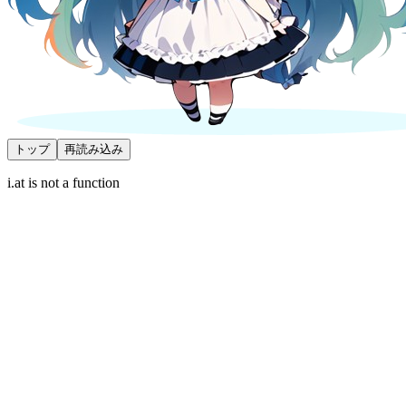
トップ
再読み込み
i.at is not a function