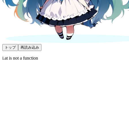
トップ
再読み込み
i.at is not a function