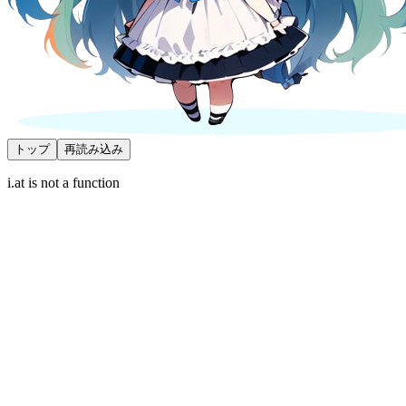
トップ
再読み込み
i.at is not a function