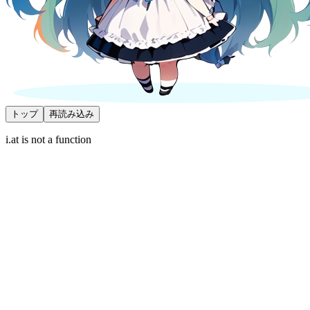
トップ
再読み込み
i.at is not a function