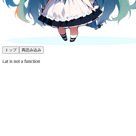
トップ
再読み込み
i.at is not a function