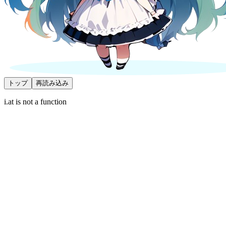
トップ
再読み込み
i.at is not a function