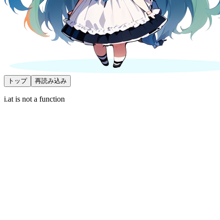
トップ
再読み込み
i.at is not a function