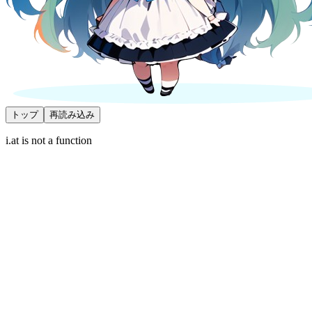
トップ
再読み込み
i.at is not a function