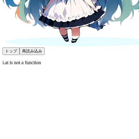
トップ
再読み込み
i.at is not a function