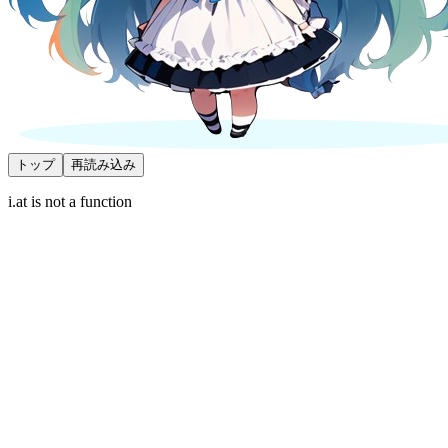
トップ
再読み込み
i.at is not a function