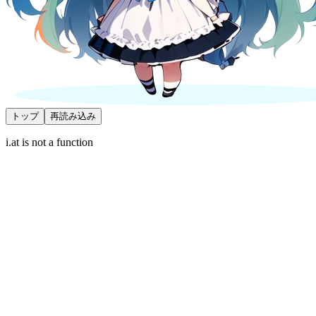
トップ
再読み込み
i.at is not a function