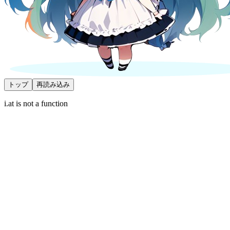
トップ
再読み込み
i.at is not a function