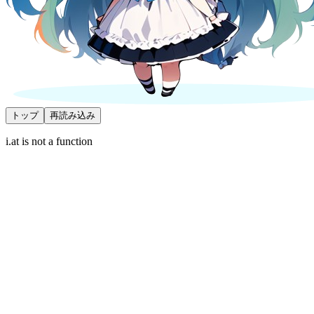
トップ
再読み込み
i.at is not a function