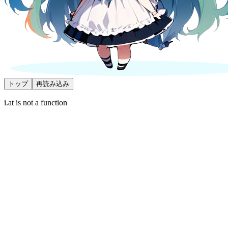
トップ
再読み込み
i.at is not a function