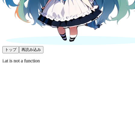
トップ
再読み込み
i.at is not a function