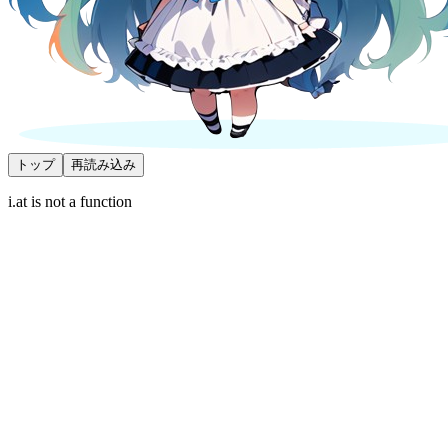
トップ
再読み込み
i.at is not a function