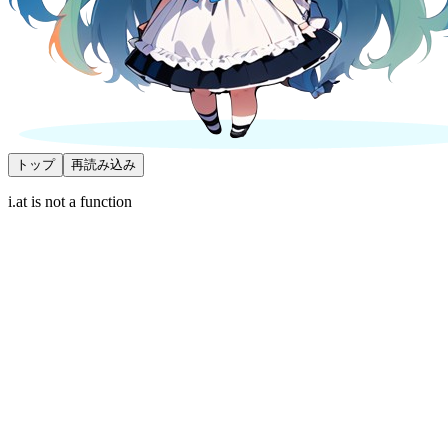
トップ
再読み込み
i.at is not a function