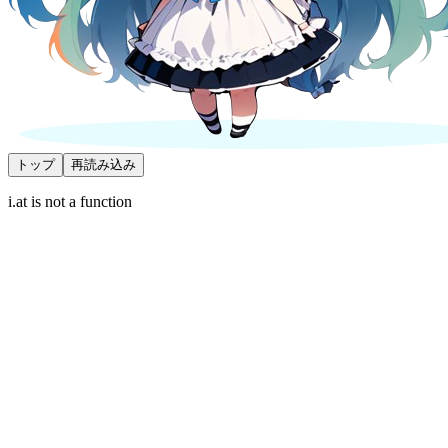
トップ
再読み込み
i.at is not a function