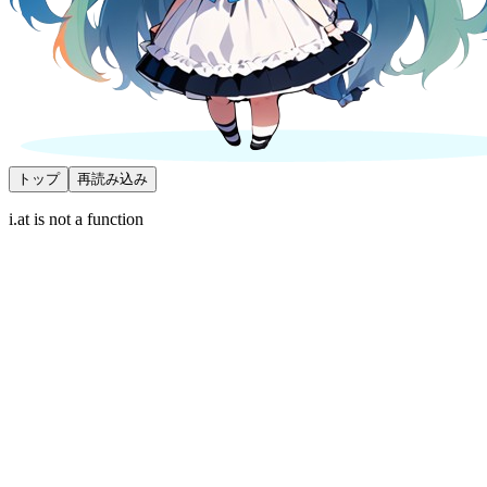
トップ
再読み込み
i.at is not a function