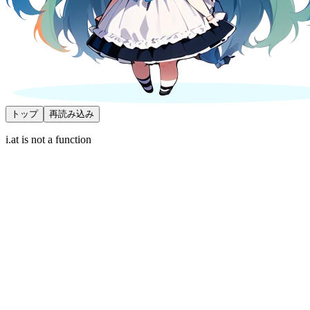
トップ
再読み込み
i.at is not a function