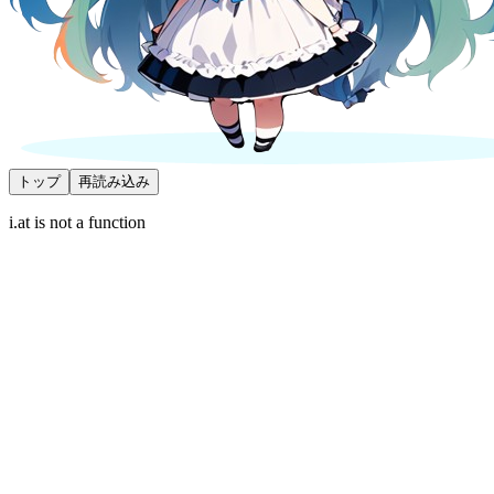
トップ
再読み込み
i.at is not a function