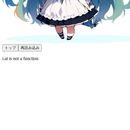
トップ
再読み込み
i.at is not a function