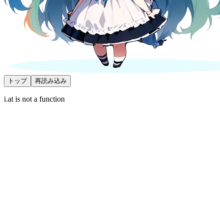
トップ
再読み込み
i.at is not a function