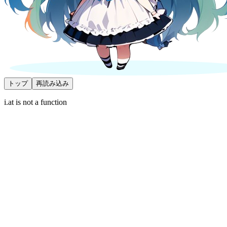
トップ
再読み込み
i.at is not a function