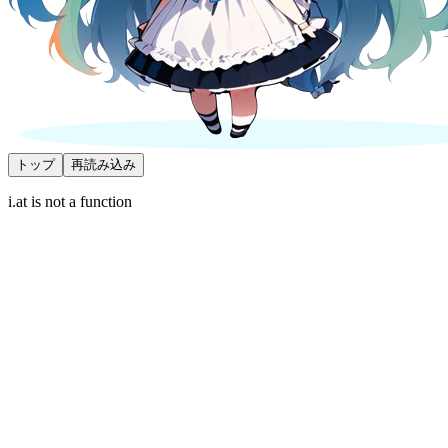
トップ
再読み込み
i.at is not a function