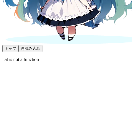
トップ
再読み込み
i.at is not a function