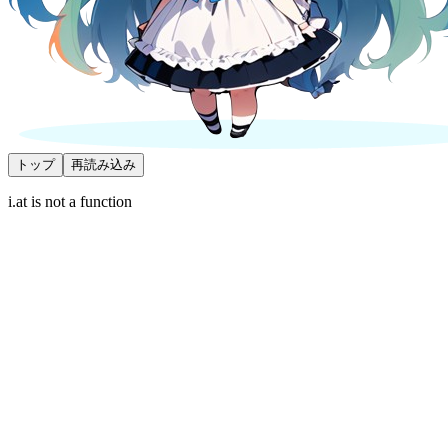
トップ
再読み込み
i.at is not a function