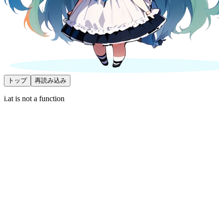
トップ
再読み込み
i.at is not a function