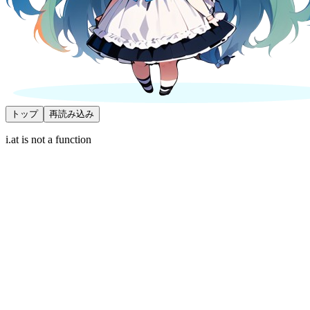
トップ
再読み込み
i.at is not a function