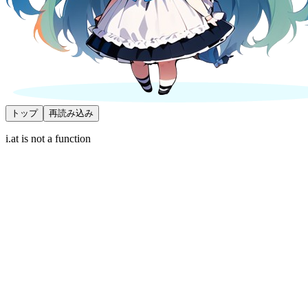
トップ
再読み込み
i.at is not a function