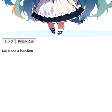
トップ
再読み込み
i.at is not a function