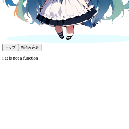
トップ
再読み込み
i.at is not a function