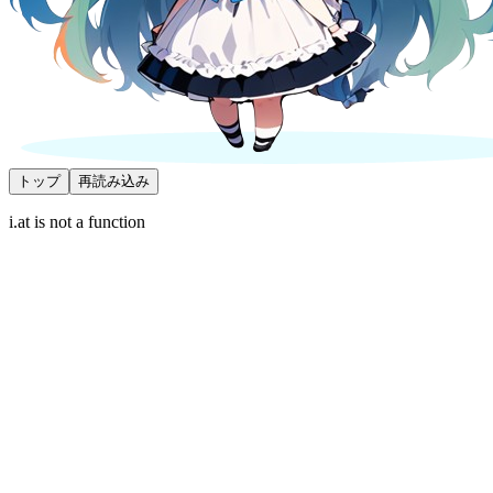
トップ
再読み込み
i.at is not a function