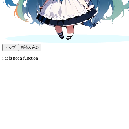
トップ
再読み込み
i.at is not a function