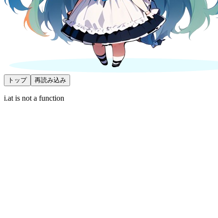
トップ
再読み込み
i.at is not a function