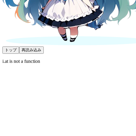
トップ
再読み込み
i.at is not a function