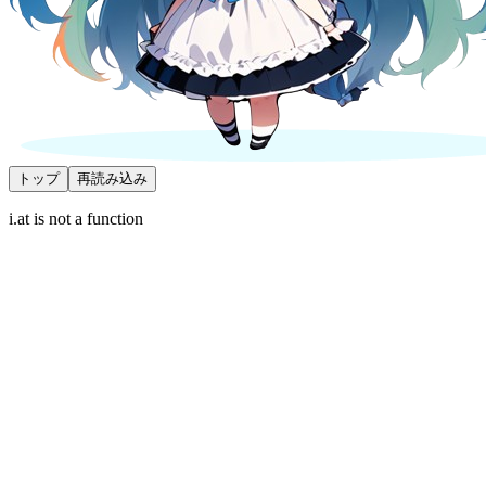
トップ
再読み込み
i.at is not a function