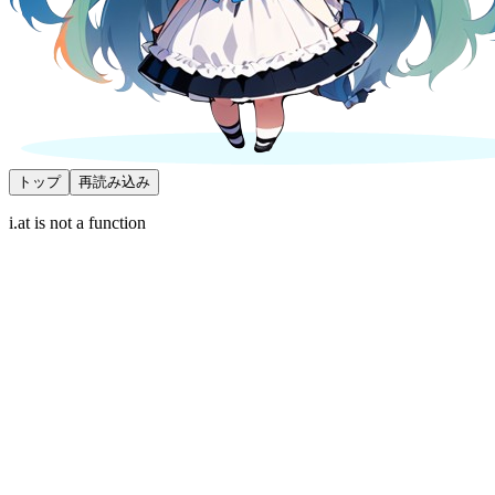
トップ
再読み込み
i.at is not a function