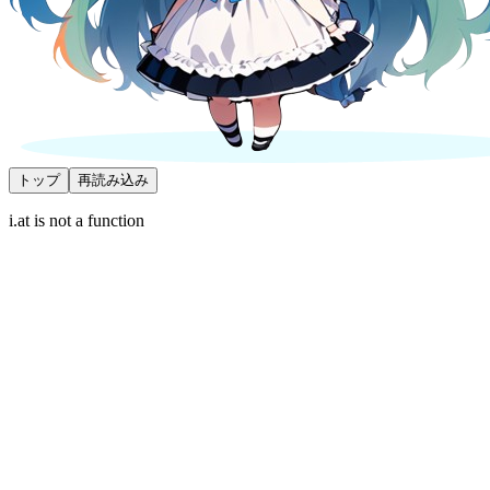
トップ
再読み込み
i.at is not a function