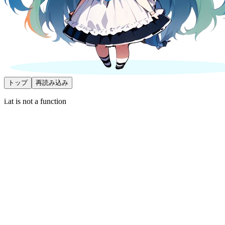
トップ
再読み込み
i.at is not a function