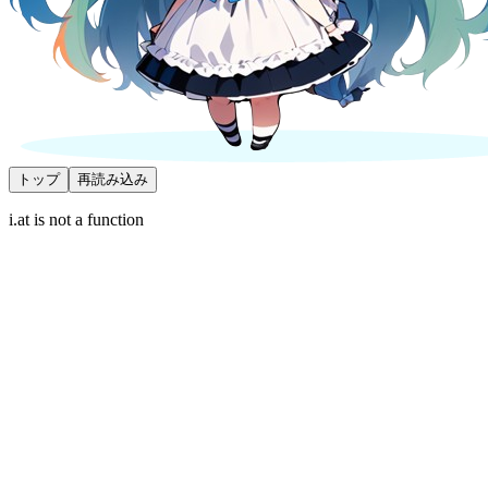
トップ
再読み込み
i.at is not a function