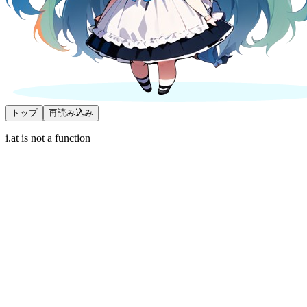
トップ
再読み込み
i.at is not a function