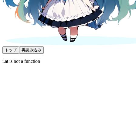
トップ
再読み込み
i.at is not a function