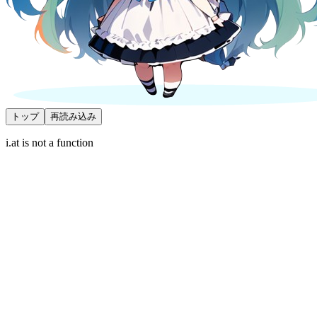
トップ
再読み込み
i.at is not a function