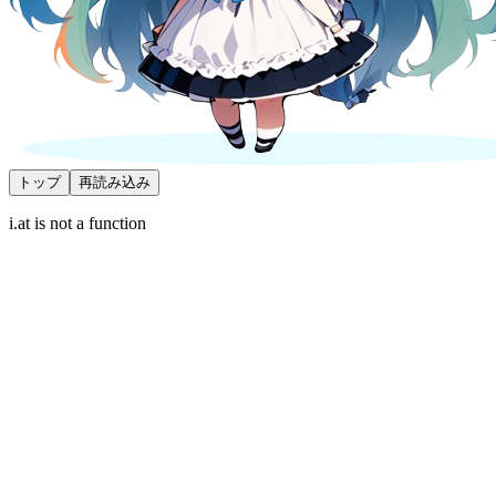
トップ
再読み込み
i.at is not a function