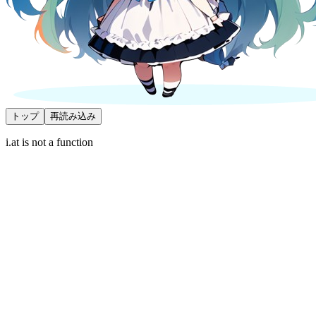
トップ
再読み込み
i.at is not a function