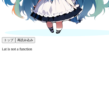
トップ
再読み込み
i.at is not a function