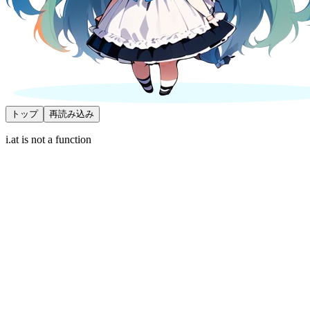
トップ
再読み込み
i.at is not a function