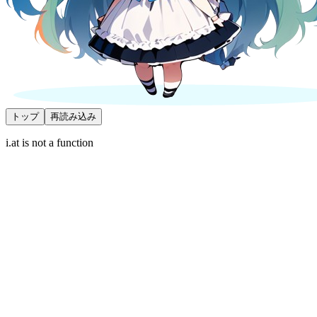
トップ
再読み込み
i.at is not a function